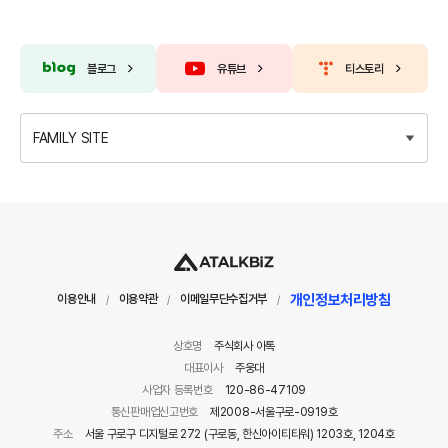
블로그
유튜브
티스토리
FAMILY SITE
개인정보처리방침
이용안내
이용약관
이메일무단수집거부
/
/
/
상호명
주식회사 아톡
대표이사
주웅대
사업자 등록번호
120-86-47109
통신판매업신고번호
제2008-서울구로-0919호
주소
서울 구로구 디지털로 272 (구로동, 한신아이티타워) 1203호, 1204호