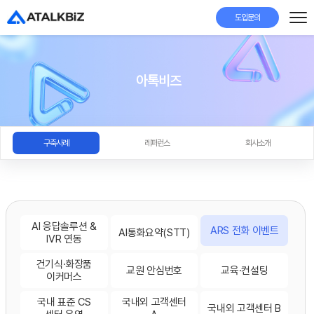
도입문의
아톡비즈
구축사례
레퍼런스
회사소개
AI 응답솔루션 &
ARS 전화 이벤트
AI통화요약(STT)
IVR 연동
건기식·화장품
교원 안심번호
교육·컨설팅
이커머스
국내 표준 CS
국내외 고객센터
국내외 고객센터 B