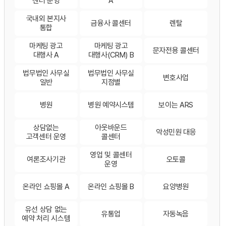
센터 운영
A
국내외 본지사
금융사 콜센터
렌탈
통합
마케팅 광고
마케팅 광고
문자전용 콜센터
대행사 A
대행사(CRM) B
법무법인 사무실
법무법인 사무실
변호사업
일반
지점별
병원
병원 예약시스템
보이는 ARS
상담없는
아웃바운드
악성민원 대응
고객센터 운영
콜센터
영업 및 콜센터
여론조사기관
오토콜
운영
온라인 쇼핑몰 A
온라인 쇼핑몰 B
요양병원
유선 상담 없는
유통업
자동녹음
예약 처리 시스템