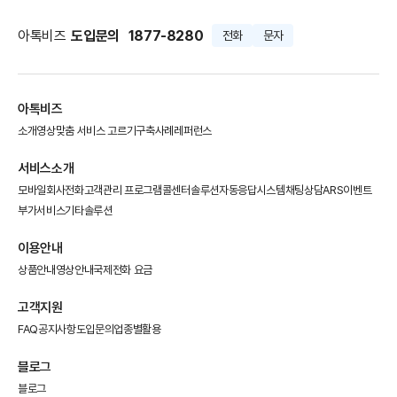
아톡비즈
도입문의
1877-8280
전화
문자
아톡비즈
소개영상
맞춤 서비스 고르기
구축사례
레퍼런스
서비스소개
모바일회사전화
고객관리 프로그램
콜센터솔루션
자동응답시스템
채팅상담
ARS이벤트
부가서비스
기타솔루션
이용안내
상품안내
영상안내
국제전화 요금
고객지원
FAQ
공지사항
도입문의
업종별활용
블로그
블로그