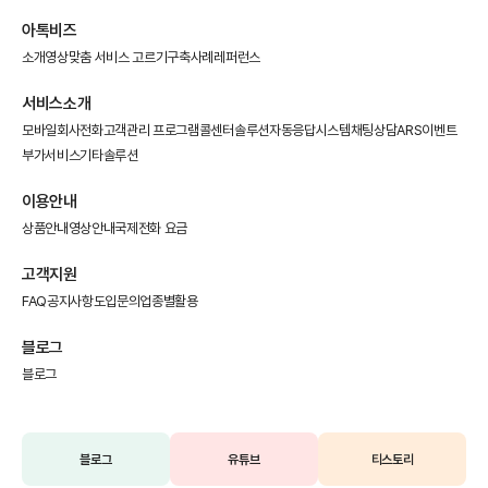
아톡비즈
도입문의
1877-8280
전화
문자
아톡비즈
소개영상
맞춤 서비스 고르기
구축사례
레퍼런스
서비스소개
모바일회사전화
고객관리 프로그램
콜센터솔루션
자동응답시스템
채팅상담
ARS이벤트
부가서비스
기타솔루션
이용안내
상품안내
영상안내
국제전화 요금
고객지원
FAQ
공지사항
도입문의
업종별활용
블로그