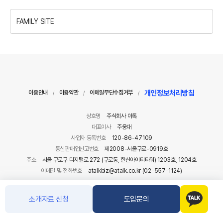
블로그
블로그
유튜브
티스토리
FAMILY SITE
개인정보처리방침
이용안내
이용약관
이메일무단수집거부
/
/
/
상호명
주식회사 아톡
대표이사
주웅대
소개자료 신청
도입문의
사업자 등록번호
120-86-47109
통신판매업신고번호
제2008-서울구로-0919호