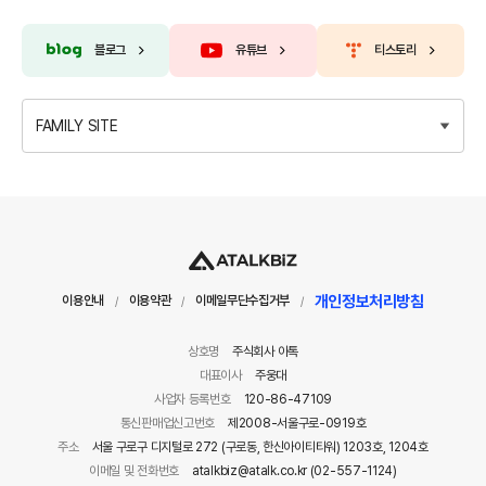
블로그
유튜브
티스토리
FAMILY SITE
개인정보처리방침
이용안내
이용약관
이메일무단수집거부
/
/
/
상호명
주식회사 아톡
대표이사
주웅대
사업자 등록번호
120-86-47109
통신판매업신고번호
제2008-서울구로-0919호
주소
서울 구로구 디지털로 272 (구로동, 한신아이티타워) 1203호, 1204호
이메일 및 전화번호
atalkbiz@atalk.co.kr (02-557-1124)