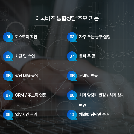
아톡비즈 통합상담 주요 기능
히스토리 확인
자주 쓰는 문구 설정
01
02
차단 및 백업
클릭 투 콜
03
04
상담 내용 공유
모바일 연동
05
06
CRM / 주소록 연동
처리 담당자 변경 /
처리 상태
07
08
변경
업무시간 관리
채널별 상담원 분배
09
10