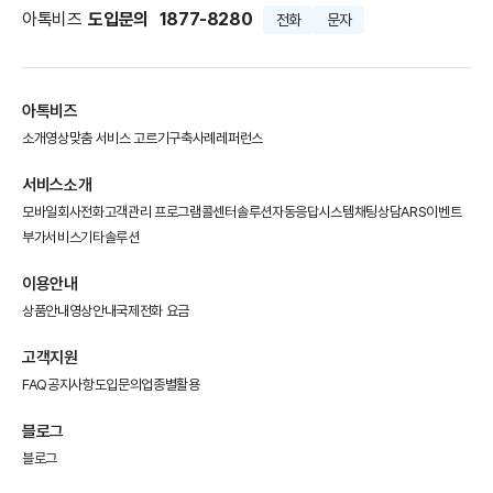
아톡비즈
도입문의
1877-8280
전화
문자
아톡비즈
소개영상
맞춤 서비스 고르기
구축사례
레퍼런스
서비스소개
모바일회사전화
고객관리 프로그램
콜센터솔루션
자동응답시스템
채팅상담
ARS이벤트
부가서비스
기타솔루션
이용안내
상품안내
영상안내
국제전화 요금
고객지원
FAQ
공지사항
도입문의
업종별활용
블로그
블로그