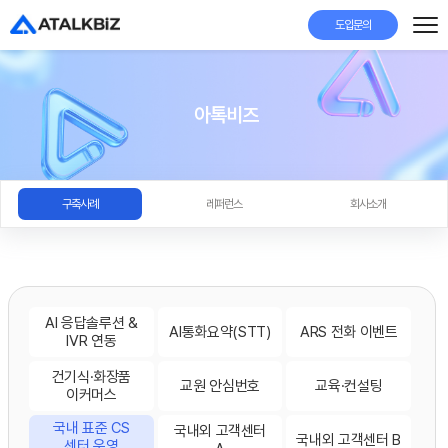
도입문의
아톡비즈
구축사례
레퍼런스
회사소개
AI 응답솔루션 &
AI통화요약(STT)
ARS 전화 이벤트
IVR 연동
건기식·화장품
교원 안심번호
교육·컨설팅
이커머스
국내 표준 CS
국내외 고객센터
국내외 고객센터 B
센터 운영