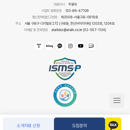
대표이사
주웅대
사업자 등록번호
120-86-47109
통신판매업신고번호
제2008-서울구로-0919호
주소
서울 구로구 디지털로 272 (구로동, 한신아이티타워) 1203호, 1204호
이메일 및 전화번호
atalkbiz@atalk.co.kr (02-557-1124)
소개자료 신청
도입문의
COPYRIGHT(C) 아톡. CO.LTD ALL RIGHT RESERVED.