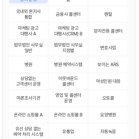
A
국내외 본지사
금융사 콜센터
렌탈
통합
마케팅 광고
마케팅 광고
문자전용 콜센터
대행사 A
대행사(CRM) B
법무법인 사무실
법무법인 사무실
변호사업
일반
지점별
병원
병원 예약시스템
보이는 ARS
상담없는
아웃바운드
악성민원 대응
고객센터 운영
콜센터
영업 및 콜센터
여론조사기관
오토콜
운영
온라인 쇼핑몰 A
온라인 쇼핑몰 B
요양병원
유선 상담 없는
유통업
자동녹음
예약 처리 시스템