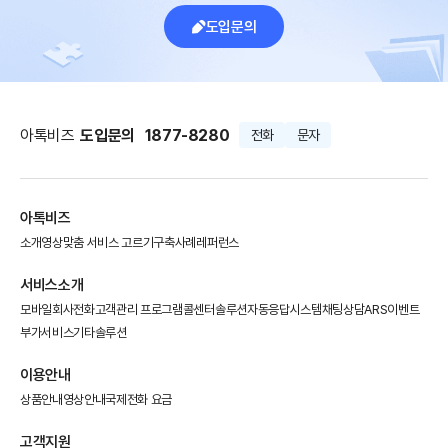
도입문의
아톡비즈
도입문의
1877-8280
전화
문자
아톡비즈
소개영상
맞춤 서비스 고르기
구축사례
레퍼런스
서비스소개
모바일회사전화
고객관리 프로그램
콜센터솔루션
자동응답시스템
채팅상담
ARS이벤트
부가서비스
기타솔루션
이용안내
상품안내
영상안내
국제전화 요금
고객지원