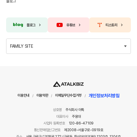
블로그
블로그
유튜브
티스토리
FAMILY SITE
개인정보처리방침
이용안내
이용약관
이메일무단수집거부
/
/
/
상호명
주식회사 아톡
대표이사
주웅대
사업자 등록번호
120-86-47109
통신판매업신고번호
제2008-서울구로-0919호
주소
서울 구로구 디지털로 272 (구로동, 한신아이티타워) 1203호, 1204호