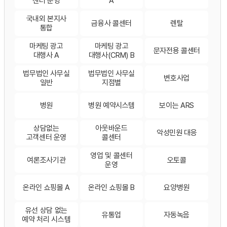
센터 운영
A
국내외 본지사
금융사 콜센터
렌탈
통합
마케팅 광고
마케팅 광고
문자전용 콜센터
대행사 A
대행사(CRM) B
법무법인 사무실
법무법인 사무실
변호사업
일반
지점별
병원
병원 예약시스템
보이는 ARS
상담없는
아웃바운드
악성민원 대응
고객센터 운영
콜센터
영업 및 콜센터
여론조사기관
오토콜
운영
온라인 쇼핑몰 A
온라인 쇼핑몰 B
요양병원
유선 상담 없는
유통업
자동녹음
예약 처리 시스템