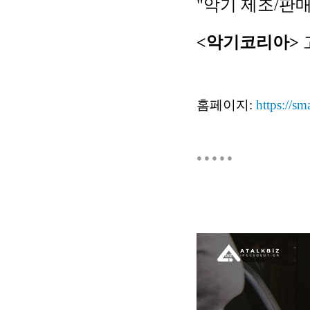
"악기 제조/판
<악기코리아>
홈페이지:
https://sm
● ● ● ● ●