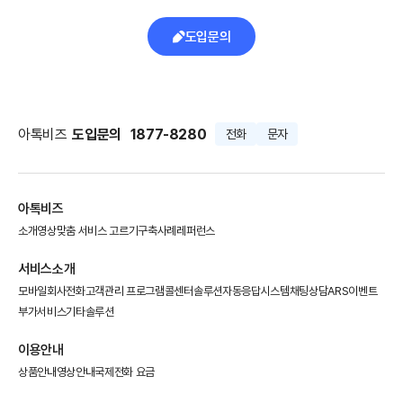
도입문의
아톡비즈
도입문의
1877-8280
전화
문자
아톡비즈
소개영상
맞춤 서비스 고르기
구축사례
레퍼런스
서비스소개
모바일회사전화
고객관리 프로그램
콜센터솔루션
자동응답시스템
채팅상담
ARS이벤트
부가서비스
기타솔루션
이용안내
상품안내
영상안내
국제전화 요금