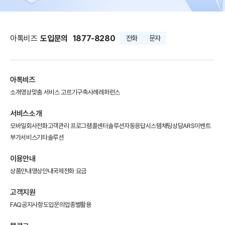
아톡비즈
도입문의
1877-8280
전화
문자
아톡비즈
소개영상
맞춤 서비스 고르기
구축사례
레퍼런스
서비스소개
모바일회사전화
고객관리 프로그램
콜센터솔루션
자동응답시스템
채팅상담
ARS이벤트
부가서비스
기타솔루션
이용안내
상품안내
영상안내
국제전화 요금
고객지원
FAQ
공지사항
도입문의
업종별활용