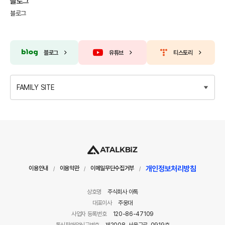
블로그
블로그
블로그
유튜브
티스토리
FAMILY SITE
개인정보처리방침
이용안내
이용약관
이메일무단수집거부
/
/
/
상호명
주식회사 아톡
대표이사
주웅대
사업자 등록번호
120-86-47109
통신판매업신고번호
제2008-서울구로-0919호