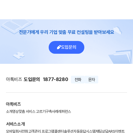
전문가에게 우리 기업 맞춤 무료 컨설팅을 받아보세요
도입문의
아톡비즈
도입문의
1877-8280
전화
문자
아톡비즈
소개영상
맞춤 서비스 고르기
구축사례
레퍼런스
서비스소개
모바일회사전화
고객관리 프로그램
콜센터솔루션
자동응답시스템
채팅상담
ARS이벤트