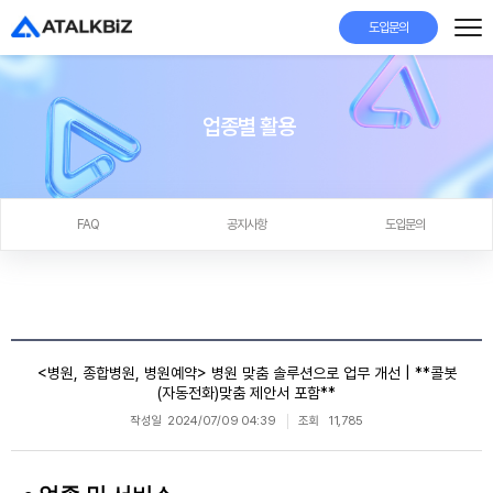
도입문의
업종별 활용
FAQ
공지사항
도입문의
<병원, 종합병원, 병원예약> 병원 맞춤 솔루션으로 업무 개선 | **콜봇
(자동전화)맞춤 제안서 포함**
작성일
2024/07/09 04:39
조회
11,785