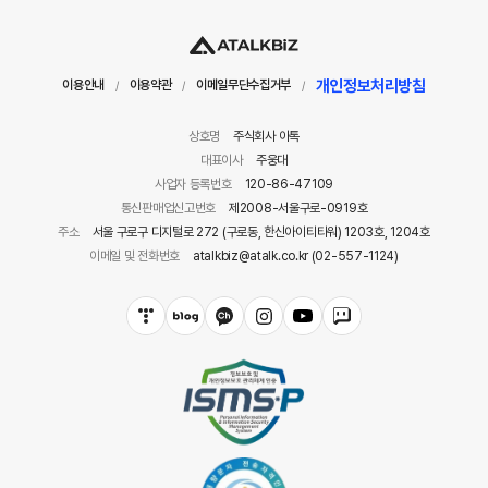
개인정보처리방침
이용안내
이용약관
이메일무단수집거부
/
/
/
상호명
주식회사 아톡
대표이사
주웅대
사업자 등록번호
120-86-47109
통신판매업신고번호
제2008-서울구로-0919호
주소
서울 구로구 디지털로 272 (구로동, 한신아이티타워) 1203호, 1204호
이메일 및 전화번호
atalkbiz@atalk.co.kr (02-557-1124)