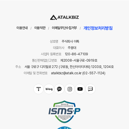
개인정보처리방침
이용안내
이용약관
이메일무단수집거부
/
/
/
상호명
주식회사 아톡
대표이사
주웅대
사업자 등록번호
120-86-47109
통신판매업신고번호
제2008-서울구로-0919호
주소
서울 구로구 디지털로 272 (구로동, 한신아이티타워) 1203호, 1204호
이메일 및 전화번호
atalkbiz@atalk.co.kr (02-557-1124)