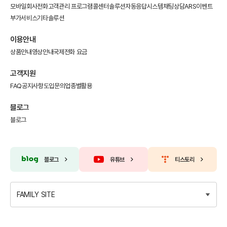
모바일회사전화
고객관리 프로그램
콜센터솔루션
자동응답시스템
채팅상담
ARS이벤트
부가서비스
기타솔루션
이용안내
상품안내
영상안내
국제전화 요금
고객지원
FAQ
공지사항
도입문의
업종별활용
블로그
블로그
블로그
유튜브
티스토리
FAMILY SITE