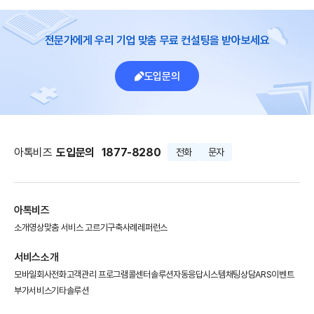
전문가에게 우리 기업 맞춤 무료 컨설팅을 받아보세요
도입문의
아톡비즈
도입문의
1877-8280
전화
문자
아톡비즈
소개영상
맞춤 서비스 고르기
구축사례
레퍼런스
서비스소개
모바일회사전화
고객관리 프로그램
콜센터솔루션
자동응답시스템
채팅상담
ARS이벤트
부가서비스
기타솔루션