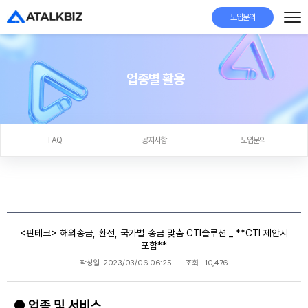
도입문의
업종별 활용
FAQ
공지사항
도입문의
<핀테크> 해외송금, 환전, 국가별 송금 맞춤 CTI솔루션 _ **CTI 제안서
포함**
작성일
2023/03/06 06:25
조회
10,476
● 업종 및 서비스