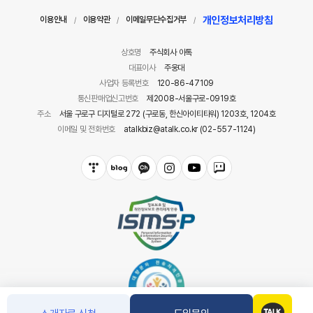
개인정보처리방침
이용안내
이용약관
이메일무단수집거부
/
/
/
상호명
주식회사 아톡
대표이사
주웅대
사업자 등록번호
120-86-47109
통신판매업신고번호
제2008-서울구로-0919호
주소
서울 구로구 디지털로 272 (구로동, 한신아이티타워) 1203호, 1204호
이메일 및 전화번호
atalkbiz@atalk.co.kr (02-557-1124)