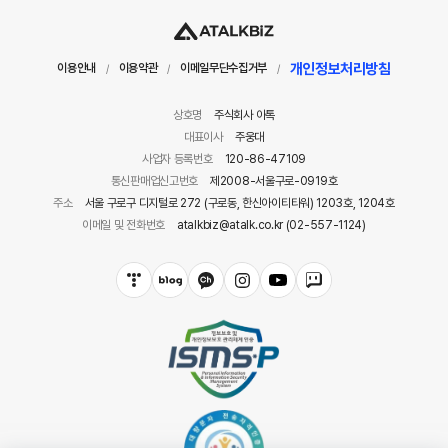
개인정보처리방침
이용안내
이용약관
이메일무단수집거부
/
/
/
상호명
주식회사 아톡
대표이사
주웅대
사업자 등록번호
120-86-47109
통신판매업신고번호
제2008-서울구로-0919호
주소
서울 구로구 디지털로 272 (구로동, 한신아이티타워) 1203호, 1204호
이메일 및 전화번호
atalkbiz@atalk.co.kr (02-557-1124)