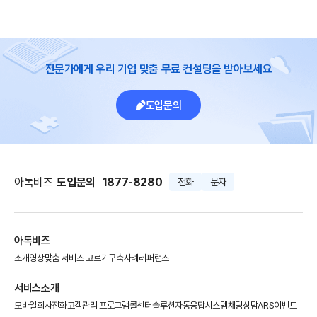
전문가에게 우리 기업 맞춤 무료 컨설팅을 받아보세요
도입문의
아톡비즈
도입문의
1877-8280
전화
문자
아톡비즈
소개영상
맞춤 서비스 고르기
구축사례
레퍼런스
서비스소개
모바일회사전화
고객관리 프로그램
콜센터솔루션
자동응답시스템
채팅상담
ARS이벤트