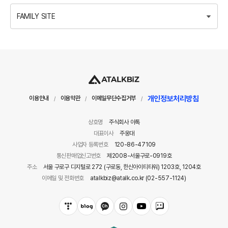
FAMILY SITE
개인정보처리방침
이용안내
이용약관
이메일무단수집거부
/
/
/
상호명
주식회사 아톡
대표이사
주웅대
사업자 등록번호
120-86-47109
통신판매업신고번호
제2008-서울구로-0919호
주소
서울 구로구 디지털로 272 (구로동, 한신아이티타워) 1203호, 1204호
이메일 및 전화번호
atalkbiz@atalk.co.kr (02-557-1124)