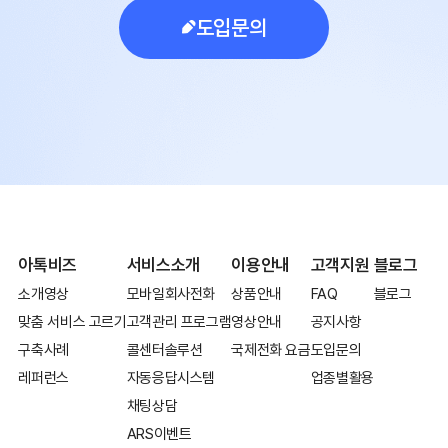
도입문의
아톡비즈
서비스소개
이용안내
고객지원
블로그
소개영상
모바일회사전화
상품안내
FAQ
블로그
맞춤 서비스 고르기
고객관리 프로그램
영상안내
공지사항
구축사례
콜센터솔루션
국제전화 요금
도입문의
레퍼런스
자동응답시스템
업종별활용
채팅상담
ARS이벤트