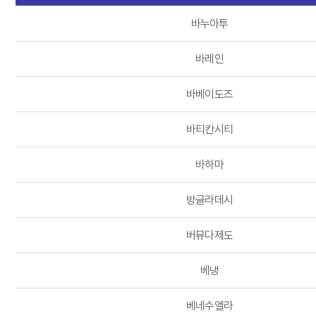
바누아투
바레인
바베이도즈
바티칸시티
바하마
방글라데시
버뮤다제도
베냉
베네수엘라