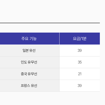
주요 기능
요금/1분
일본 유선
39
인도 유무선
35
중국 유무선
21
프랑스 유선
39