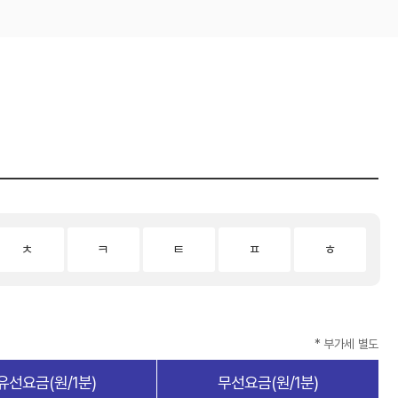
ㅊ
ㅋ
ㅌ
ㅍ
ㅎ
* 부가세 별도
유선요금(원/1분)
무선요금(원/1분)