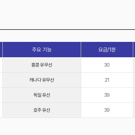
주요 기능
요금/1분
홍콩 유무선
30
캐나다 유무선
21
독일 유선
39
호주 유선
39