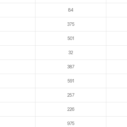
84
375
501
32
387
591
257
226
975