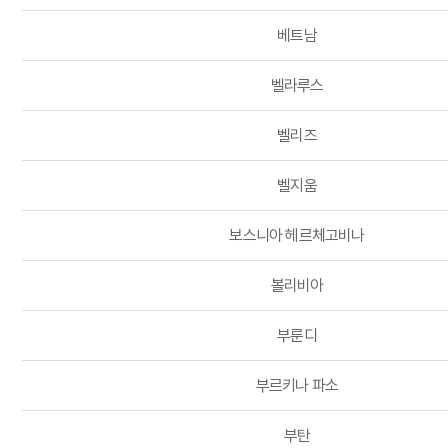
베트남
벨라루스
벨리즈
벨지움
보스니아 헤르체고비나
볼리비아
부룬디
부르키나 파소
부탄