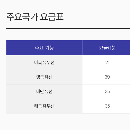
주요국가 요금표
주요 기능
요금/1분
미국 유무선
21
영국 유선
39
대만 유선
35
태국 유무선
35