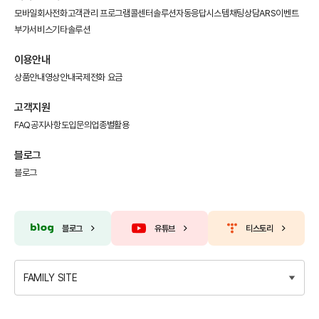
모바일회사전화
고객관리 프로그램
콜센터솔루션
자동응답시스템
채팅상담
ARS이벤트
부가서비스
기타솔루션
이용안내
상품안내
영상안내
국제전화 요금
고객지원
FAQ
공지사항
도입문의
업종별활용
블로그
블로그
블로그
유튜브
티스토리
FAMILY SITE