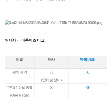
✨
타사
↔ 아톡비즈
비교
비교
타사
아톡비즈
위치 제약
△
X
(업체별 상이)
카페24 정보 통합
X
O
(One Page)