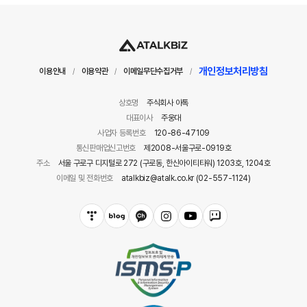
개인정보처리방침
이용안내
이용약관
이메일무단수집거부
/
/
/
상호명
주식회사 아톡
대표이사
주웅대
사업자 등록번호
120-86-47109
통신판매업신고번호
제2008-서울구로-0919호
주소
서울 구로구 디지털로 272 (구로동, 한신아이티타워) 1203호, 1204호
이메일 및 전화번호
atalkbiz@atalk.co.kr (02-557-1124)