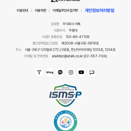
개인정보처리방침
이용안내
이용약관
이메일무단수집거부
/
/
/
상호명
주식회사 아톡
대표이사
주웅대
사업자 등록번호
120-86-47109
통신판매업신고번호
제2008-서울구로-0919호
주소
서울 구로구 디지털로 272 (구로동, 한신아이티타워) 1203호, 1204호
이메일 및 전화번호
atalkbiz@atalk.co.kr (02-557-1124)