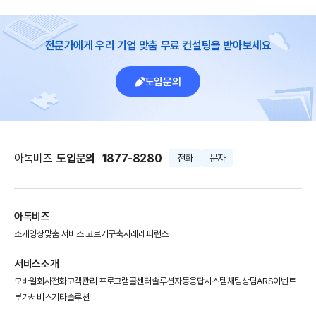
전문가에게 우리 기업 맞춤 무료 컨설팅을 받아보세요
도입문의
아톡비즈
도입문의
1877-8280
전화
문자
아톡비즈
소개영상
맞춤 서비스 고르기
구축사례
레퍼런스
서비스소개
모바일회사전화
고객관리 프로그램
콜센터솔루션
자동응답시스템
채팅상담
ARS이벤트
부가서비스
기타솔루션