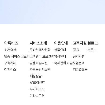
아톡비즈
서비스소개
이용안내
고객지원
블로그
소개영상
모바일회사전화
상품안내
FAQ
블로그
맞춤 서비스 고르기
고객관리 프로그램
영상안내
공지사항
구축사례
콜센터솔루션
국제전화 요금
도입문의
레퍼런스
자동응답시스템
업종별활용
채팅상담
ARS이벤트
부가서비스
기타솔루션