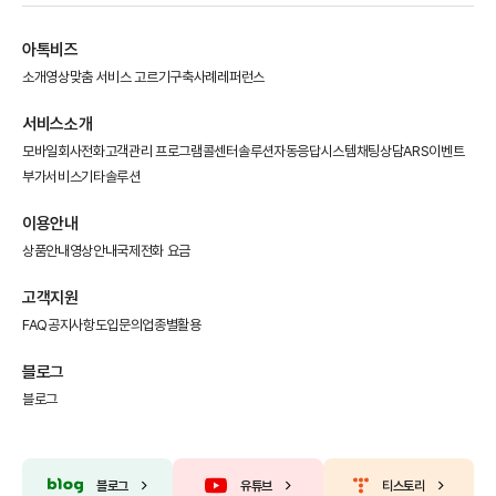
아톡비즈
소개영상
맞춤 서비스 고르기
구축사례
레퍼런스
서비스소개
모바일회사전화
고객관리 프로그램
콜센터솔루션
자동응답시스템
채팅상담
ARS이벤트
부가서비스
기타솔루션
이용안내
상품안내
영상안내
국제전화 요금
고객지원
FAQ
공지사항
도입문의
업종별활용
블로그
블로그
블로그
유튜브
티스토리