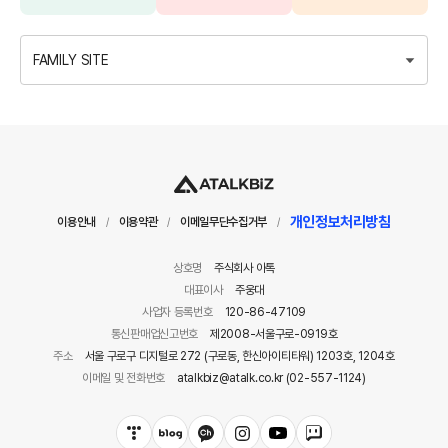
FAMILY SITE
개인정보처리방침
이용안내
이용약관
이메일무단수집거부
/
/
/
상호명
주식회사 아톡
대표이사
주웅대
사업자 등록번호
120-86-47109
통신판매업신고번호
제2008-서울구로-0919호
주소
서울 구로구 디지털로 272 (구로동, 한신아이티타워) 1203호, 1204호
이메일 및 전화번호
atalkbiz@atalk.co.kr (02-557-1124)