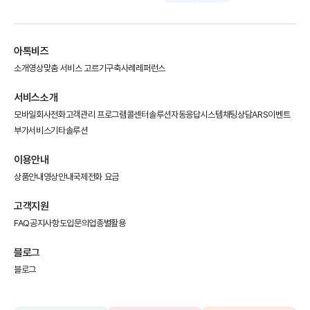
아톡비즈
소개영상
맞춤 서비스 고르기
구축사례
레퍼런스
서비스소개
모바일회사전화
고객관리 프로그램
콜센터솔루션
자동응답시스템
채팅상담
ARS이벤트
부가서비스
기타솔루션
이용안내
상품안내
영상안내
국제전화 요금
고객지원
FAQ
공지사항
도입문의
업종별활용
블로그
블로그