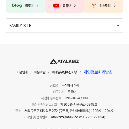
블로그
유튜브
티스토리
FAMILY SITE
개인정보처리방침
이용안내
이용약관
이메일무단수집거부
/
/
/
상호명
주식회사 아톡
대표이사
주웅대
사업자 등록번호
120-86-47109
통신판매업신고번호
제2008-서울구로-0919호
주소
서울 구로구 디지털로 272 (구로동, 한신아이티타워) 1203호, 1204호
이메일 및 전화번호
atalkbiz@atalk.co.kr (02-557-1124)