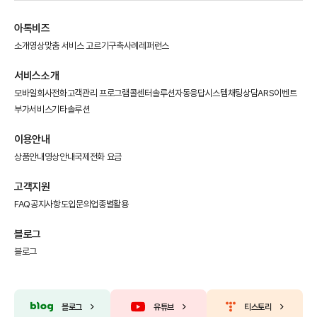
아톡비즈
소개영상
맞춤 서비스 고르기
구축사례
레퍼런스
서비스소개
모바일회사전화
고객관리 프로그램
콜센터솔루션
자동응답시스템
채팅상담
ARS이벤트
부가서비스
기타솔루션
이용안내
상품안내
영상안내
국제전화 요금
고객지원
FAQ
공지사항
도입문의
업종별활용
블로그
블로그
블로그
유튜브
티스토리