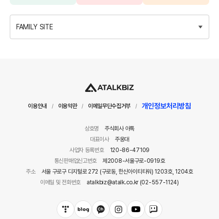
FAMILY SITE
개인정보처리방침
이용안내
이용약관
이메일무단수집거부
/
/
/
상호명
주식회사 아톡
대표이사
주웅대
사업자 등록번호
120-86-47109
통신판매업신고번호
제2008-서울구로-0919호
주소
서울 구로구 디지털로 272 (구로동, 한신아이티타워) 1203호, 1204호
이메일 및 전화번호
atalkbiz@atalk.co.kr (02-557-1124)