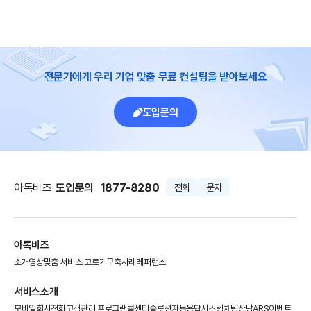
전문가에게 우리 기업 맞춤 무료 컨설팅을 받아보세요
도입문의
아톡비즈
도입문의
1877-8280
전화
문자
아톡비즈
소개영상
맞춤 서비스 고르기
구축사례
레퍼런스
서비스소개
모바일회사전화
고객관리 프로그램
콜센터솔루션
자동응답시스템
채팅상담
ARS이벤트