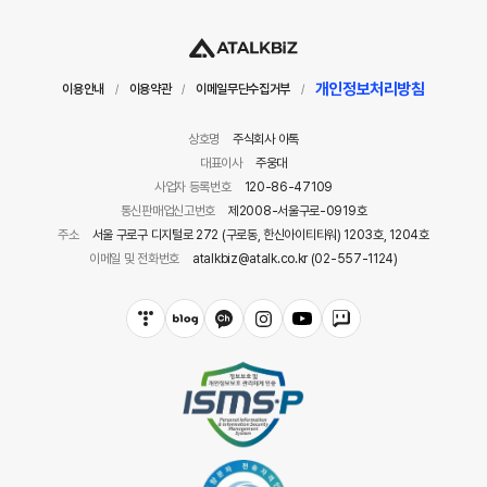
개인정보처리방침
이용안내
이용약관
이메일무단수집거부
/
/
/
상호명
주식회사 아톡
대표이사
주웅대
사업자 등록번호
120-86-47109
통신판매업신고번호
제2008-서울구로-0919호
주소
서울 구로구 디지털로 272 (구로동, 한신아이티타워) 1203호, 1204호
이메일 및 전화번호
atalkbiz@atalk.co.kr (02-557-1124)