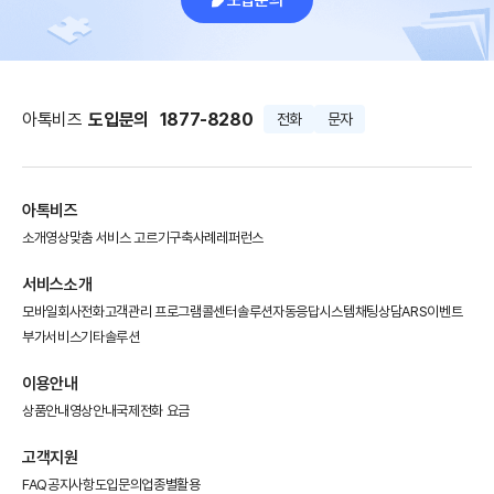
아톡비즈
도입문의
1877-8280
전화
문자
아톡비즈
소개영상
맞춤 서비스 고르기
구축사례
레퍼런스
서비스소개
모바일회사전화
고객관리 프로그램
콜센터솔루션
자동응답시스템
채팅상담
ARS이벤트
부가서비스
기타솔루션
이용안내
상품안내
영상안내
국제전화 요금
고객지원
FAQ
공지사항
도입문의
업종별활용