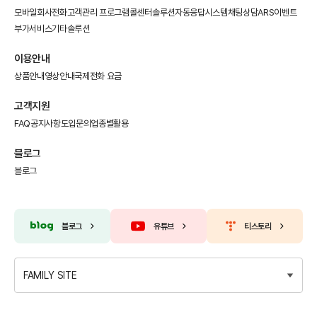
모바일회사전화
고객관리 프로그램
콜센터솔루션
자동응답시스템
채팅상담
ARS이벤트
부가서비스
기타솔루션
이용안내
상품안내
영상안내
국제전화 요금
고객지원
FAQ
공지사항
도입문의
업종별활용
블로그
블로그
블로그
유튜브
티스토리
FAMILY SITE