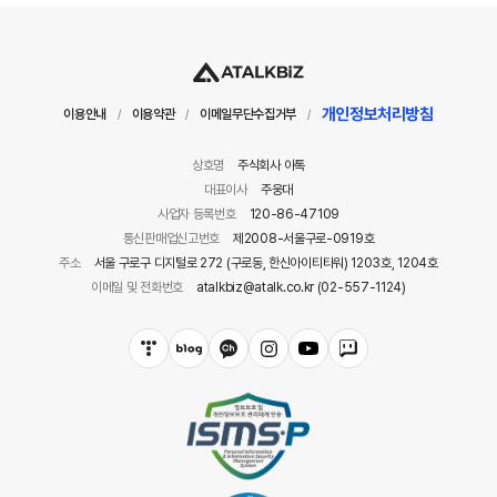
개인정보처리방침
이용안내
이용약관
이메일무단수집거부
/
/
/
상호명
주식회사 아톡
대표이사
주웅대
사업자 등록번호
120-86-47109
통신판매업신고번호
제2008-서울구로-0919호
주소
서울 구로구 디지털로 272 (구로동, 한신아이티타워) 1203호, 1204호
이메일 및 전화번호
atalkbiz@atalk.co.kr (02-557-1124)